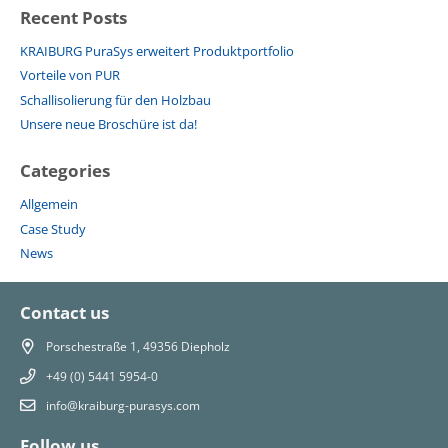
Recent Posts
KRAIBURG PuraSys erweitert Produktportfolio
Vorteile von PUR
Schallisolierung für den Holzbau
Unsere neue Broschüre ist da!
Categories
Allgemein
Case Study
News
Contact us
Porschestraße 1, 49356 Diepholz
+49 (0) 5441 5954-0
info@kraiburg-purasys.com
Follow us