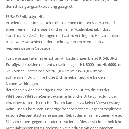
technische Feder und ist für hohe dynamische Anforderungen bei
der Schwingungsentkopplung geeignet.
PURASYS
vibra
dyn HL:
Problematisch sind jedoch Fälle, in denen ein hohes Gewicht auf
einer kleinen Fläche lagert und es keine Möglichkeit gibt, durch
konstruktive Veränderungen die Last zu verringern. Hierzu zählen z.
B. schwere Maschinen oder Punktlager in Form von Stützen,
beispielsweise in Gebäuden.
Für derartige Fälle mit erhöhten Anforderungen bietet
KRAIBURG
PuraSys
die beiden neu entwickelten Lager
HL 3000
und
HL 6000
an.
Sie können Lasten von bis zu 3,0 N/mm² bzw. 6,0 N/mm²
aufnehmen. Durch ihre hohe Dichte heben sich die beiden
Neuentwicklungen
deutlich von den bisherigen Produkten ab. Durch die aus der
vibra
foam/
vibra
dyn-Serie bekannte farbliche Unterscheidung der
einzelnen unterschiedlichen Typen kann es zu keiner Verwechslung
beim Einbau kommen. Derartige hochbelastbare Lager ermöglichen
es zum Beispiel, statt eines ganzen Gebäudes einzelne Etagen, die auf
Stützen ruhen, gegeneinander zu isolieren. Dies lässt eine erhebliche
Materialeinsparung zu, sodass in Verbindung mit der einfachen