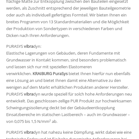
flächige Matte zur Entkopplung zwischen den Bauteilen eingesetzt
werden, als Zuschnitt entsprechend der jeweiligen Bauteilgeometrie
oder auch als individuell gefertigtes Formteil. Wir bieten Ihnen ein
breites Programm von 13 Standardmaterialien und die Möglichkeit
der Produktion von Sondertypen in verschiedenen Farben und
Dicken nach Ihren Anforderungen.
PURASYS
vibra
dyn:
Elastische Lagerungen von Gebäuden, deren Fundamente mit
Grundwasser in Kontakt kommen, sind besonders problematisch
und lassen sich nur mit speziellen Elastomeren
verwirklichen.
KRAIBURG PuraSys
bietet Ihnen hierfür nun ebenfalls
eine Lösung an und bietet Ihnen damit eine Alternative zu den
wenigen auf dem Markt erhältlichen Produkten anderer Hersteller.
PURASYS
vibra
dyn wurde speziell für solch hohe Anforderungen neu
entwickelt. Das geschlossen-zellige PUR Produkt zur hochwirksamen
Schwingungsisolierung deckt bei der Gebäudeentkopplung
Einsatzbereiche im statischen Lastbereich – auch im Grundwasser –
von 0,075 bis 1,5 N/mm² ab.
PURASYS
vibra
dyn hat nahezu keine Dämpfung, wirkt dabei wie eine